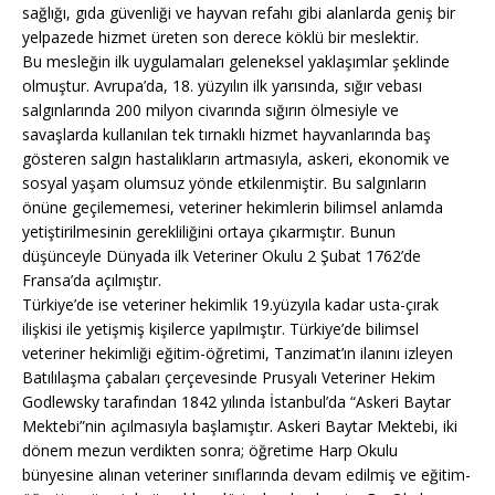
sağlığı, gıda güvenliği ve hayvan refahı gibi alanlarda geniş bir
yelpazede hizmet üreten son derece köklü bir meslektir.
Bu mesleğin ilk uygulamaları geleneksel yaklaşımlar şeklinde
olmuştur. Avrupa’da, 18. yüzyılın ilk yarısında, sığır vebası
salgınlarında 200 milyon civarında sığırın ölmesiyle ve
savaşlarda kullanılan tek tırnaklı hizmet hayvanlarında baş
gösteren salgın hastalıkların artmasıyla, askeri, ekonomik ve
sosyal yaşam olumsuz yönde etkilenmiştir. Bu salgınların
önüne geçilememesi, veteriner hekimlerin bilimsel anlamda
yetiştirilmesinin gerekliliğini ortaya çıkarmıştır. Bunun
düşünceyle Dünyada ilk Veteriner Okulu 2 Şubat 1762’de
Fransa’da açılmıştır.
Türkiye’de ise veteriner hekimlik 19.yüzyıla kadar usta-çırak
ilişkisi ile yetişmiş kişilerce yapılmıştır. Türkiye’de bilimsel
veteriner hekimliği eğitim-öğretimi, Tanzimat’ın ilanını izleyen
Batılılaşma çabaları çerçevesinde Prusyalı Veteriner Hekim
Godlewsky tarafından 1842 yılında İstanbul’da “Askeri Baytar
Mektebi”nin açılmasıyla başlamıştır. Askeri Baytar Mektebi, iki
dönem mezun verdikten sonra; öğretime Harp Okulu
bünyesine alınan veteriner sınıflarında devam edilmiş ve eğitim-