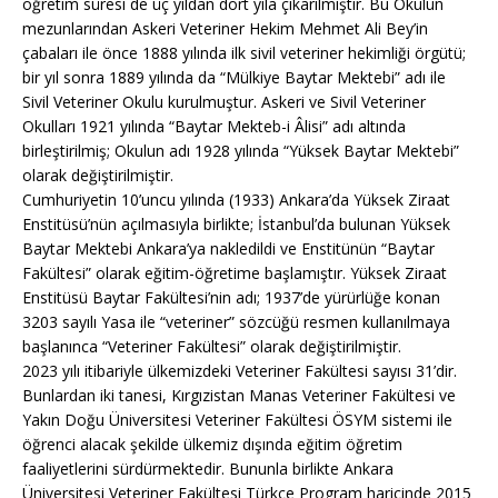
öğretim süresi de üç yıldan dört yıla çıkarılmıştır. Bu Okulun
mezunlarından Askeri Veteriner Hekim Mehmet Ali Bey’in
çabaları ile önce 1888 yılında ilk sivil veteriner hekimliği örgütü;
bir yıl sonra 1889 yılında da “Mülkiye Baytar Mektebi” adı ile
Sivil Veteriner Okulu kurulmuştur. Askeri ve Sivil Veteriner
Okulları 1921 yılında “Baytar Mekteb-i Âlisi” adı altında
birleştirilmiş; Okulun adı 1928 yılında “Yüksek Baytar Mektebi”
olarak değiştirilmiştir.
Cumhuriyetin 10’uncu yılında (1933) Ankara’da Yüksek Ziraat
Enstitüsü’nün açılmasıyla birlikte; İstanbul’da bulunan Yüksek
Baytar Mektebi Ankara’ya nakledildi ve Enstitünün “Baytar
Fakültesi” olarak eğitim-öğretime başlamıştır. Yüksek Ziraat
Enstitüsü Baytar Fakültesi’nin adı; 1937’de yürürlüğe konan
3203 sayılı Yasa ile “veteriner” sözcüğü resmen kullanılmaya
başlanınca “Veteriner Fakültesi” olarak değiştirilmiştir.
2023 yılı itibariyle ülkemizdeki Veteriner Fakültesi sayısı 31’dir.
Bunlardan iki tanesi, Kırgızistan Manas Veteriner Fakültesi ve
Yakın Doğu Üniversitesi Veteriner Fakültesi ÖSYM sistemi ile
öğrenci alacak şekilde ülkemiz dışında eğitim öğretim
faaliyetlerini sürdürmektedir. Bununla birlikte Ankara
Üniversitesi Veteriner Fakültesi Türkçe Program haricinde 2015